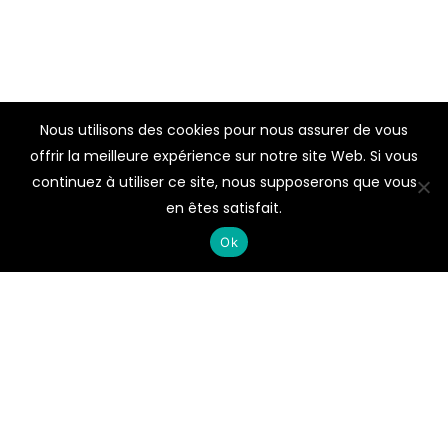
Nous utilisons des cookies pour nous assurer de vous
offrir la meilleure expérience sur notre site Web. Si vous
continuez à utiliser ce site, nous supposerons que vous
en êtes satisfait.
Ok
La Boucherie de l’Artisan & le Snack&Grill de l’Artisan
vous proposent des produits frais et de qualité 100%
artisanal.
Nous sommes des artisans passionnés !