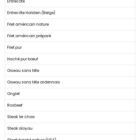
Entrecôte
Entrecôte Holstein (Belge)
Filet américain nature
Filet américain préparé
Filet pur
Haché pur bœuf
Oiseau sans tête
Oiseau sans tête ardennais
Onglet
Rosbeef
Steak 1er choix
Steak aloyau
Steak haché nature (USA)