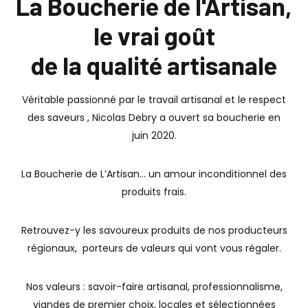
La Boucherie de l'Artisan,
la boucherie de
le vrai goût
l'artisan, le bon goût de
de la qualité artisanale
Véritable passionné par le travail artisanal et le respect
la qualité artisanale
des saveurs , Nicolas Debry a ouvert sa boucherie en
juin 2020.
La Boucherie de L’Artisan… un amour inconditionnel des
produits frais.
Contactez-Nous
Retrouvez-y les savoureux produits de nos producteurs
régionaux,
porteurs de valeurs qui vont vous régaler.
Nos valeurs : savoir-faire artisanal, professionnalisme,
viandes de premier choix, locales et sélectionnées