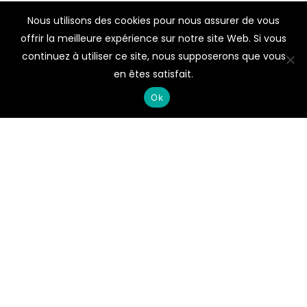
Nous utilisons des cookies pour nous assurer de vous
offrir la meilleure expérience sur notre site Web. Si vous
continuez à utiliser ce site, nous supposerons que vous
en êtes satisfait.
Ok
La Boucherie de l’Artisan & le Snack&Grill de l’Artisan
vous proposent des produits frais et de qualité 100%
artisanal.
Nous sommes des artisans passionnés !
La Boucherie de l’Artisan
Nos Produits
Snack&Grill de l’Artisan